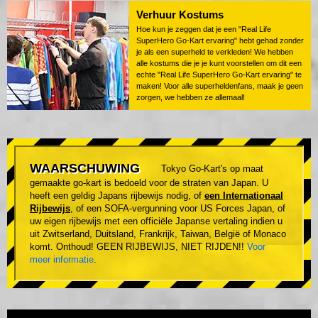
Verhuur Kostums
Hoe kun je zeggen dat je een "Real Life
SuperHero Go-Kart ervaring" hebt gehad zonder
je als een superheld te verkleden! We hebben
alle kostums die je je kunt voorstellen om dit een
echte "Real Life SuperHero Go-Kart ervaring" te
maken! Voor alle superheldenfans, maak je geen
zorgen, we hebben ze allemaal!
WAARSCHUWING
Tokyo Go-Kart's op maat
gemaakte go-kart is bedoeld voor de straten van Japan. U
heeft een geldig Japans rijbewijs nodig, of
een Internationaal
Rijbewijs
, of een SOFA-vergunning voor US Forces Japan, of
uw eigen rijbewijs met een officiële Japanse vertaling indien u
uit Zwitserland, Duitsland, Frankrijk, Taiwan, België of Monaco
komt. Onthoud! GEEN RIJBEWIJS, NIET RIJDEN!!
Voor
meer informatie
.