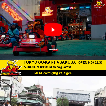
TOKYO GO-KART ASAKUSA
OPEN 9:30-21:30
📞+81-80-9988-9988
📧
shina@kart.st
MENU/Vestiging Wijzigen
TOP
Over Ons
Specificaties
Prijs
Bereikbaarheid
Reviews
Veelgestelde Vragen