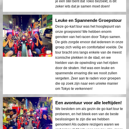
je een stel bent dat Tokio bezoekt, is dit
zeker iets dat je samen moet doen!
Leuke en Spannende Groepstour
Deze go-kart tour was het hoogtepunt van
onze groepsreis! We hebben enorm
genoten van het racen door Tokyo samen.
De gids zorgde ervoor dat iedereen in onze
groep zich veilig en comfortabel voelde. De
tour bracht ons langs enkele van de meest
iconische plekken in de stad, en we
hielden van de opwinding van het rijden
door de straten. Het was een leuke en
spannende ervaring die we nooit zullen
vergeten. Zeer aan te raden voor groepen
die op zoek zijn naar een unieke manier
om Tokyo te verkennen!
Een avontuur voor alle leeftijden!
We besloten om als gezin de go-kart tour te
proberen, en het bleek een van de beste
beslissingen te zijn die we hebben
genomen! Als oudere reizigers waren we