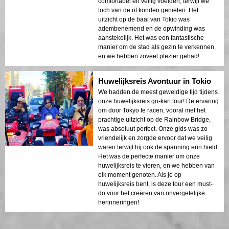
comfortabel en veilig voelden, terwijl we
toch van de rit konden genieten. Het
uitzicht op de baai van Tokio was
adembenemend en de opwinding was
aanstekelijk. Het was een fantastische
manier om de stad als gezin te verkennen,
en we hebben zoveel plezier gehad!
Huwelijksreis Avontuur in Tokio
We hadden de meest geweldige tijd tijdens
onze huwelijksreis go-kart tour! De ervaring
om door Tokyo te racen, vooral met het
prachtige uitzicht op de Rainbow Bridge,
was absoluut perfect. Onze gids was zo
vriendelijk en zorgde ervoor dat we veilig
waren terwijl hij ook de spanning erin hield.
Het was de perfecte manier om onze
huwelijksreis te vieren, en we hebben van
elk moment genoten. Als je op
huwelijksreis bent, is deze tour een must-
do voor het creëren van onvergetelijke
herinneringen!