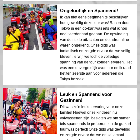
Ongelooflijk en Spannend!
Ik kan niet eens beginnen te beschrijven
hoe geweldig deze tour was! Racen door
Tokyo in een go-kart was iets wat ik nog
nooit eerder had gedaan. De opwinding
van de rit, de uitzichten en de adrenaline
waren ongekend. Onze gids was
fantastisch en zorgde ervoor dat we veilig
bleven, terwijl we toch de volledige
spanning van de tour konden ervaren. Het
was een onvergetelijk avontuur en ik raad
het ten zeerste aan voor iedereen die
Tokyo bezoekt!
Leuk en Spannend voor
Gezinnen!
Dit was zo'n leuke ervaring voor onze
familie! Hoewel onze kinderen nu
volwassenen zijn, besloten we om samen
iets spannends te proberen, en de go-kart
tour was perfect! Onze gids was geweldig
en zorgde ervoor dat we ons allemaal