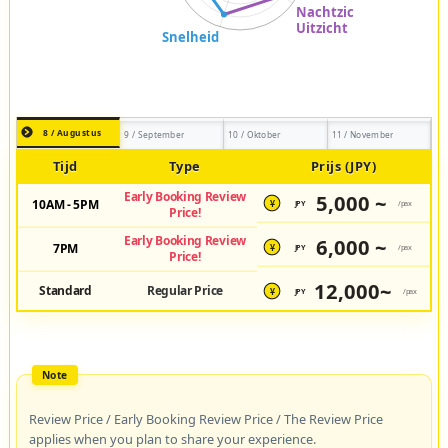
8 / Augustus
9 / September
10 / Oktober
11 / November
Tijd
Type
Prijs (JPY)
Early Booking Review
5,000 ~
10AM - 5PM
JPY
/pax
¥
Price!
Early Booking Review
6,000 ~
7PM
JPY
/pax
¥
Price!
12,000~
Standard
Regular Price
JPY
/pax
¥
Review Price / Early Booking Review Price / The Review Price
applies when you plan to share your experience.