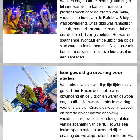
Wat een ongelooflijke ervaring! Van begin
tot eind was de go-kart tour non-stop
plezier. Racen door de straten van Tokio,
vooral in de buurt van de Rainbow Bridge,
was opwindend. Onze gids was fantastisch
—leuk, energiek en zorgde ervoor dat we
ons de hele tijd veilig voelden. Het was een
spannende avontuur en de uitzichten op de
stad waren adembenemend. Als je op zoek
bent naar opwinding, is deze tour absoluut
een aanrader!
Een geweldige ervaring voor
stellen
We hadden zo'n geweldige tijd tijdens deze
go-kart tour. Racen door Tokio was
opwindend en de uitzichten waren gewoon
ongelooflijk. Het was de perfecte ervaring
voor ons als stel. Onze gids was fantastisch
en zorgde ervoor dat we ons veilig
voelden, terwijl we toch konden genieten
van de spanning van de rit. Het was een
leuke, spannende en onvergetelijke
ervaring die we altijd zullen herinneren. Als