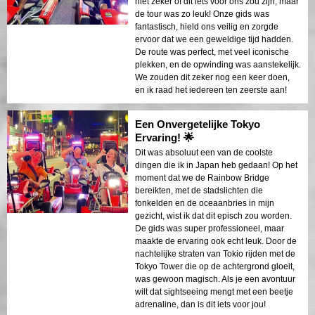
niet zeker of dit iets voor ons zou zijn, maar
de tour was zo leuk! Onze gids was
fantastisch, hield ons veilig en zorgde
ervoor dat we een geweldige tijd hadden.
De route was perfect, met veel iconische
plekken, en de opwinding was aanstekelijk.
We zouden dit zeker nog een keer doen,
en ik raad het iedereen ten zeerste aan!
Een Onvergetelijke Tokyo
Ervaring! 🌟
Dit was absoluut een van de coolste
dingen die ik in Japan heb gedaan! Op het
moment dat we de Rainbow Bridge
bereikten, met de stadslichten die
fonkelden en de oceaanbries in mijn
gezicht, wist ik dat dit episch zou worden.
De gids was super professioneel, maar
maakte de ervaring ook echt leuk. Door de
nachtelijke straten van Tokio rijden met de
Tokyo Tower die op de achtergrond gloeit,
was gewoon magisch. Als je een avontuur
wilt dat sightseeing mengt met een beetje
adrenaline, dan is dit iets voor jou!