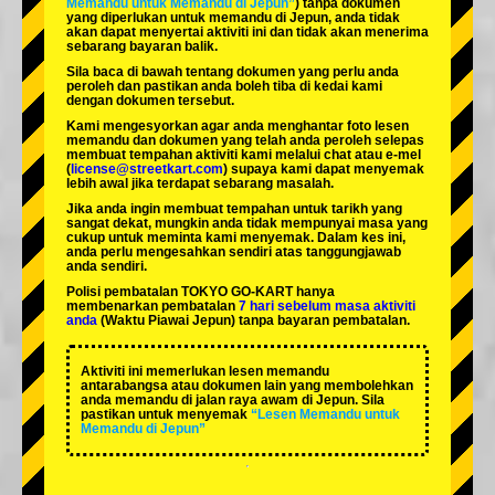
Memandu untuk Memandu di Jepun”
) tanpa dokumen
yang diperlukan untuk memandu di Jepun, anda tidak
akan dapat menyertai aktiviti ini dan tidak akan menerima
sebarang bayaran balik.
Sila baca di bawah tentang dokumen yang perlu anda
peroleh dan pastikan anda boleh tiba di kedai kami
dengan dokumen tersebut.
Kami mengesyorkan agar anda menghantar foto lesen
memandu dan dokumen yang telah anda peroleh selepas
membuat tempahan aktiviti kami melalui chat atau e-mel
(
license@streetkart.com
) supaya kami dapat menyemak
lebih awal jika terdapat sebarang masalah.
Jika anda ingin membuat tempahan untuk tarikh yang
sangat dekat, mungkin anda tidak mempunyai masa yang
cukup untuk meminta kami menyemak. Dalam kes ini,
anda perlu mengesahkan sendiri atas tanggungjawab
anda sendiri.
Polisi pembatalan TOKYO GO-KART hanya
membenarkan pembatalan
7 hari sebelum masa aktiviti
anda
(Waktu Piawai Jepun) tanpa bayaran pembatalan.
Aktiviti ini memerlukan lesen memandu
antarabangsa atau dokumen lain yang membolehkan
anda memandu di jalan raya awam di Jepun. Sila
pastikan untuk menyemak
“Lesen Memandu untuk
Memandu di Jepun”