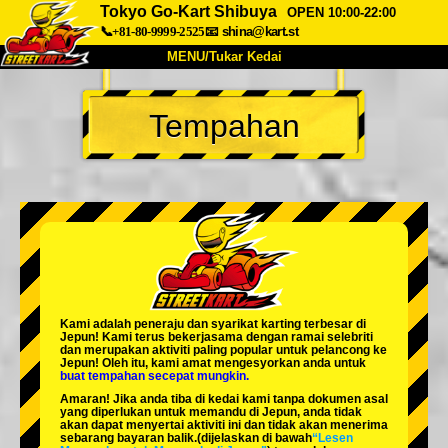
Tokyo Go-Kart Shibuya
OPEN 10:00-22:00
📞+81-80-9999-2525
📧
shina@kart.st
MENU/Tukar Kedai
UTAMA
Tempahan
Tentang
Spesifikasi
Harga
Akses
Suara
Soalan Lazim
Syarikat
Tempahan
Tukar Kedai
Tokyo Shinagawa
Tokyo Akihabara#1
Tokyo Akihabara#2
Tokyo Shibuya
Kami adalah
peneraju
dan
syarikat karting terbesar
di
Tokyo Shibuya Annex
Tokyo Bay
Jepun! Kami terus bekerjasama dengan
ramai selebriti
dan merupakan
aktiviti paling popular
untuk pelancong ke
Jepun! Oleh itu, kami amat mengesyorkan anda untuk
Tokyo Asakusa
Osaka
buat tempahan secepat mungkin.
Amaran! Jika anda tiba di kedai kami tanpa dokumen asal
Okinawa
yang diperlukan untuk memandu di Jepun, anda tidak
akan dapat menyertai aktiviti ini dan tidak akan menerima
sebarang bayaran balik.
(dijelaskan di bawah
“Lesen