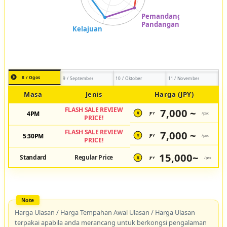
8 / Ogos
9 / September
10 / Oktober
11 / November
Masa
Jenis
Harga (JPY)
FLASH SALE REVIEW
7,000 ~
4PM
JPY
/pax
¥
PRICE!
FLASH SALE REVIEW
7,000 ~
5:30PM
JPY
/pax
¥
PRICE!
15,000~
Standard
Regular Price
JPY
/pax
¥
Harga Ulasan / Harga Tempahan Awal Ulasan / Harga Ulasan
terpakai apabila anda merancang untuk berkongsi pengalaman