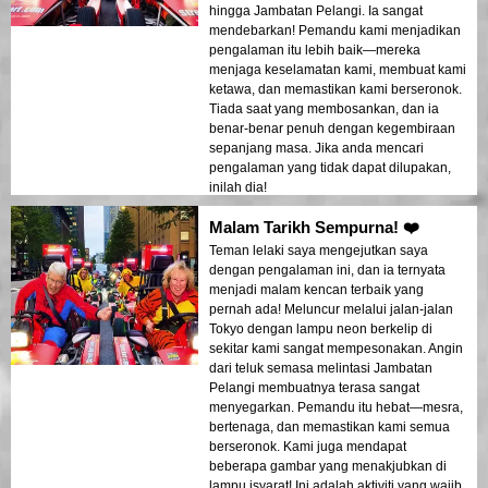
hingga Jambatan Pelangi. Ia sangat
mendebarkan! Pemandu kami menjadikan
pengalaman itu lebih baik—mereka
menjaga keselamatan kami, membuat kami
ketawa, dan memastikan kami berseronok.
Tiada saat yang membosankan, dan ia
benar-benar penuh dengan kegembiraan
sepanjang masa. Jika anda mencari
pengalaman yang tidak dapat dilupakan,
inilah dia!
Malam Tarikh Sempurna! ❤️
Teman lelaki saya mengejutkan saya
dengan pengalaman ini, dan ia ternyata
menjadi malam kencan terbaik yang
pernah ada! Meluncur melalui jalan-jalan
Tokyo dengan lampu neon berkelip di
sekitar kami sangat mempesonakan. Angin
dari teluk semasa melintasi Jambatan
Pelangi membuatnya terasa sangat
menyegarkan. Pemandu itu hebat—mesra,
bertenaga, dan memastikan kami semua
berseronok. Kami juga mendapat
beberapa gambar yang menakjubkan di
lampu isyarat! Ini adalah aktiviti yang wajib