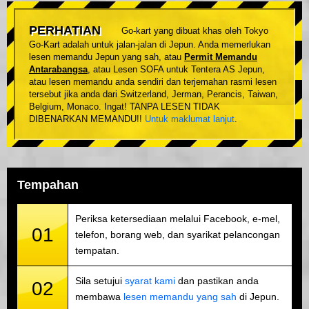
PERHATIAN
Go-kart yang dibuat khas oleh Tokyo
Go-Kart adalah untuk jalan-jalan di Jepun. Anda memerlukan
lesen memandu Jepun yang sah, atau
Permit Memandu
Antarabangsa
, atau Lesen SOFA untuk Tentera AS Jepun,
atau lesen memandu anda sendiri dan terjemahan rasmi lesen
tersebut jika anda dari Switzerland, Jerman, Perancis, Taiwan,
Belgium, Monaco. Ingat! TANPA LESEN TIDAK
DIBENARKAN MEMANDU!!
Untuk maklumat lanjut
.
Tempahan
Periksa ketersediaan melalui Facebook, e-mel,
01
telefon, borang web, dan syarikat pelancongan
tempatan.
Sila setujui
syarat kami
dan pastikan anda
02
membawa
lesen memandu yang sah
di Jepun.