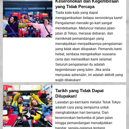
Keseronokan dan Kegembiraan
yang Tidak Percaya
Tiada kata-kata yang dapat
menggambarkan betapa seronoknya kami!
Pengalaman menaiki go-kart sangat
mendebarkan. Meluncur melalui jalan-
jalan di Tokyo, merasai debaran, dan
menikmati pemandangan yang
menakjubkan menjadikannya pengalaman
yang tidak akan dilupakan. Pemandu kami
hebat, sentiasa mengekalkan suasana
ceria dan memastikan kami selamat.
Seluruh pengalaman itu adalah
kegembiraan yang tulen. Jika anda
menyukai adrenalin, ini adalah aktiviti yang
wajib dilakukan!
Tarikh yang Tidak Dapat
Dilupakan!
Lawatan go-kart kami melalui Teluk Tokyo
adalah cara yang sempurna untuk
menghabiskan hari bersama. Dari
keseronokan berlumba di jalan-jalan
hingga pemandangan menakjubkan
bandar, segala-galanya tentang