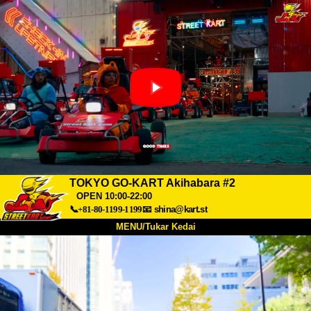
TOKYO GO-KART Akihabara #2
OPEN 10:00-22:00
📞+81-80-1199-1199
📧
shina@kart.st
MENU/Tukar Kedai
UTAMA
Tentang
Spesifikasi
Harga
Akses
Suara
Soalan Lazim