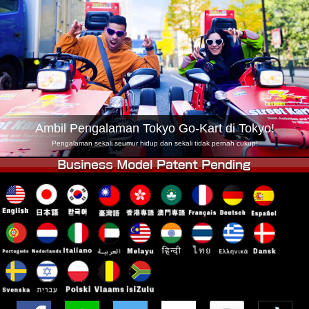
Syarikat
Tempahan
Tukar Kedai
Tokyo Shinagawa
Tokyo Akihabara#1
Tokyo Akihabara#2
Tokyo Shibuya
Tokyo Shibuya Annex
Tokyo Bay
Tokyo Asakusa
Osaka
Ambil Pengalaman Tokyo Go-Kart di Tokyo!
Okinawa
Pengalaman sekali seumur hidup dan sekali tidak pernah cukup!