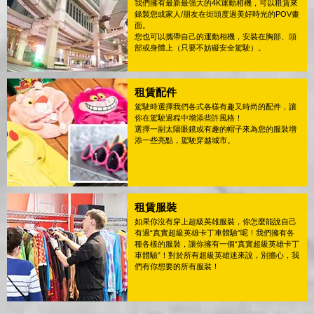
我們擁有最新最強大的4K運動相機，可以租賃來
錄製您或家人/朋友在街頭度過美好時光的POV畫
面。
您也可以攜帶自己的運動相機，安裝在胸部、頭
部或身體上（只要不妨礙安全駕駛）。
租賃配件
駕駛時選擇我們各式各樣有趣又時尚的配件，讓
你在駕駛過程中增添些許風格！
選擇一副太陽眼鏡或有趣的帽子來為您的服裝增
添一些亮點，駕駛穿越城市。
租賃服裝
如果你沒有穿上超級英雄服裝，你怎麼能說自己
有過“真實超級英雄卡丁車體驗”呢！我們擁有各
種各樣的服裝，讓你擁有一個“真實超級英雄卡丁
車體驗”！對於所有超級英雄迷來說，別擔心，我
們有你想要的所有服裝！