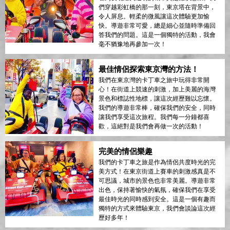
們穿越彩虹橋的那一刻，東京塔在背景中，
令人屏息。輕柔的微風讓這次體驗更加愉
快。導遊非常可愛，總是細心並隨時準備回
答我們的問題。這是一個獨特的活動，我會
毫不猶豫地再參加一次！
最佳情侶探索東京灣的方法！
我們在東京灣的卡丁車之旅中玩得非常開
心！在街道上競速的刺激，加上美麗的海灣
景色和標誌性地標，讓這次經歷難以忘懷。
我們的導遊非常棒，確保我們的安全，同時
讓我們享受這次旅程。我們每一分鐘都喜
歡，這絕對是我們會再做一次的活動！
完美的情侶樂趣
我們的卡丁車之旅是作為情侶共度時光的完
美方式！在東京街道上賽車的刺激感真是不
可思議，城市的景色也非常美麗。導遊非常
出色，保持著愉快的氣氛，確保我們在享受
最佳時光的同時感到安全。這是一個有趣而
獨特的方式來體驗東京，我們會談論這次經
歷好多年！