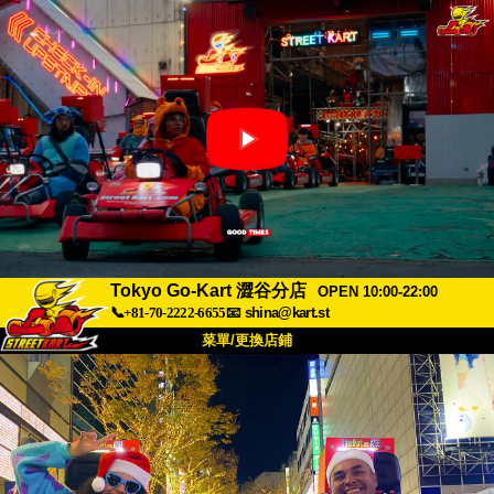
Tokyo Go-Kart 澀谷分店
OPEN 10:00-22:00
📞+81-70-2222-6655
📧
shina@kart.st
菜單/更換店鋪
首頁
關於
規格
價格
交通方式
顧客聲音
常見問題