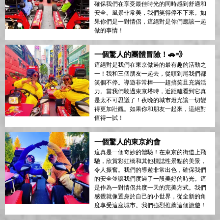
確保我們在享受最佳時光的同時感到舒適和
安全。風景非常美，我們笑得停不下來。如
果你們是一對情侶，這絕對是你們應該一起
做的事情！
一個驚人的團體冒險！🚗💨
這絕對是我們在東京做過的最有趣的活動之
一！我和三個朋友一起去，從頭到尾我們都
笑個不停。導遊非常棒——超搞笑且充滿活
力。當我們駛過東京塔時，近距離看到它真
是太不可思議了！夜晚的城市燈光讓一切變
得更加壯觀。如果你和朋友一起來，這絕對
值得一試！
一個驚人的東京約會
這真是一個奇妙的體驗！在東京的街道上飛
馳，欣賞彩虹橋和其他標誌性景點的美景，
令人振奮。我們的導遊非常出色，確保我們
的安全並讓我們度過了一段美好的時光。這
是作為一對情侶共度一天的完美方式。我們
感覺就像置身於自己的小世界，從全新的角
度享受這座城市。我們強烈推薦這個旅遊！