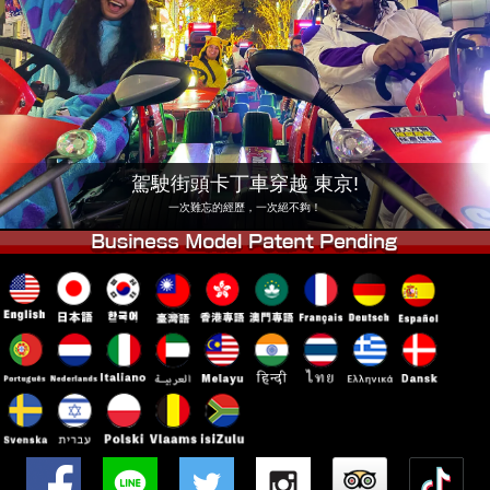
公司
預訂
更換店鋪
東京 品川 #1
東京 秋葉原 #1
東京 秋葉原 #2
東京 澀谷
東京 澀谷附店
東京灣
駕駛街頭卡丁車穿越 東京!
東京 淺草
大阪
一次難忘的經歷，一次絕不夠！
沖繩