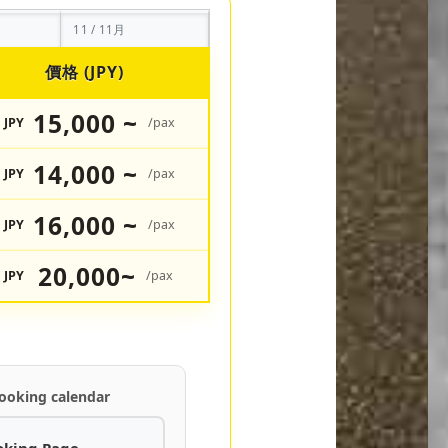
11 / 11月
價格 (JPY)
15,000 ~
JPY
/pax
14,000 ~
JPY
/pax
16,000 ~
JPY
/pax
20,000~
JPY
/pax
ooking calendar
oking Page