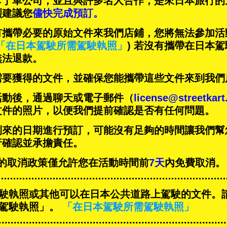
卡丁車公司，並且與
許多名人
合作，是來日本旅行的
烈建議您
儘快完成預訂。
有攜帶必要的原始文件來我們店鋪，您將無法參加活
「在日本駕駛所需駕駛執照」
) 若沒有攜帶在日本
無法退款。
需要獲得的文件，並確保您能攜帶這些文件來到我們
活動後，通過聊天或電子郵件（
license@streetkar
文件的照片，以便我們提前確認是否有任何問題。
到來的日期進行預訂，可能沒有足夠的時間讓我們幫
行確認並承擔責任。
ART的取消政策僅允許您在活動時間前
7天
內免費取消。
駛執照或其他可以在日本公共道路上駕駛的文件。
駕駛執照」。
「在日本駕駛所需駕駛執照」